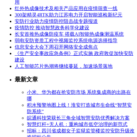
用
红外热成像技术及相关产品应用在疫情筛查一线
300架精灵4RTK助力江苏电力开启智能巡检新纪元
安防行业助力疫情防控阻击战专题报道
疫情防控 推动智慧政务科学化建设
长安首推热成像防疫车 搭载AI智能热成像测温系统
弱电安防资质工程中视频监控系统电源选择指导
信息安全大会下周召开网络安全成焦点
《生产安全事故应急条例》正式实施 政府敦促加快安防
建设
人工智能芯片热潮将继续蔓延，加速场景落地
最新文章
小米、华为都在抢安防市场 系统集成商的出路在
哪
积水预警地图上线！淮安打造城市生命线“智慧安
防系统”
皖通科技荣获长三角全域智慧安防优秀解决方案
智慧灯杆+无人机：重构城市低空治理的新范式
招标：四川省成都女子监狱监管楼监控安防升级改