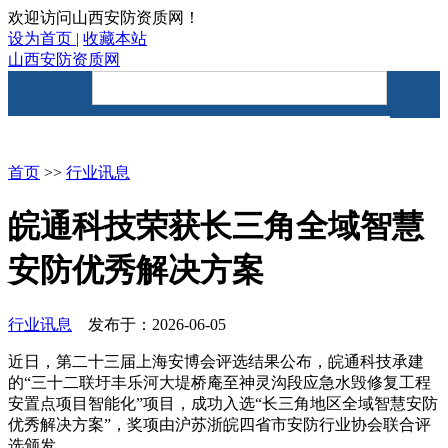
欢迎访问山西安防资质网！
设为首页 |
收藏本站
山西安防资质网
首页
资讯要闻
安防资质
首页
>>
行业讯息
皖通科技荣获长三角全域智慧
安防优秀解决方案
行业讯息
发布于：2026-06-05
近日，第二十三届上海安博会评选结果公布，皖通科技承建
的
“
三十二联圩丰乐河大堤桥庵至神灵沟段应急水毁修复工程
安置点项目智能化
”
项目
，成功入选
“长三角地区全域智慧安防
优秀解决方案”，奖项由沪苏浙皖四省市安防行业协会联合
评
选
颁发。