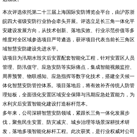
本次评选依托第二十三届上海国际安防博览会平台，由沪苏浙
皖四大省级安防行业协会牵头
开展。评选
立足长三角一体化平
安建设发展方向，从技术创新、落地实效、行业示范价值等多
维度对全区域参选项目严苛遴选，
获评项目
代表当
前
长三角区
域智慧安防建设先进水平。
该项目为汛期水毁灾后安置配套智能化工程，针对安置区人员
管理、防汛值守、应急安防等实际痛点，集成智能视频监控、
周界预警、物联感知、应急指挥等数字化技术，搭建全天候一
体化智慧安防管控体系。项目落地后
，将
有效
补齐传统人防
管
理
短板，
全面
强化安置区域安全保障与汛期应急处置能力，为
水利灾后安置智能化建设打造标杆范本。
多年来，
公司
深耕智慧安防领域，紧跟长三角一体化发展步
伐，聚焦民生安置、防灾减灾、城乡治理等场景深耕技术研
发，落地多项智能化标杆工程。此次获奖，是行业权威对公司