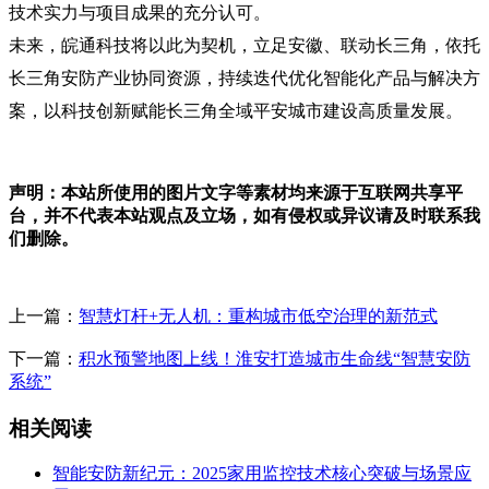
技术实力与项目成果的充分认可。
未来
，
皖通科技
将以此为契机，立足安徽、联动长三角，依托
长三角安防产业协同资源，
持续
迭代优化智能化产品与解决方
案
，
以科技创新
赋能长三角全
域平安城市
建设
高质量发展。
声明：本站所使用的图片文字等素材均来源于互联网共享平
台，并不代表本站观点及立场，如有侵权或异议请及时联系我
们删除。
上一篇：
智慧灯杆+无人机：重构城市低空治理的新范式
下一篇：
积水预警地图上线！淮安打造城市生命线“智慧安防
系统”
相关阅读
智能安防新纪元：2025家用监控技术核心突破与场景应