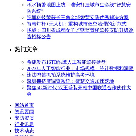
积水预警地图上线！淮安打造城市生命线“智慧安
防系统”
皖通科技荣获长三角全域智慧安防优秀解决方案
智慧灯杆+无人机：重构城市低空治理的新范式
招标：四川省成都女子监狱监管楼监控安防升级改
造招标公告
热门文章
希捷发布16TB酷鹰人工智能监控硬盘
2023年人工智能行业：市场规模、统计数据和洞察
违法鸣笛抓拍系统维护高考环境
深圳拥挤度调查系统：智慧交通加速落地
聚焦5G新时代 汉王盛装亮相中国联通合作伙伴大
会
网站首页
资讯要闻
安防资质
行业讯息
技术动态