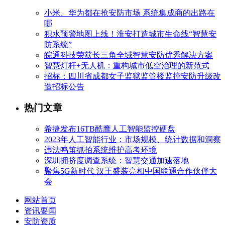
小米、华为都在抢安防市场 系统集成商的出路在
哪
积水预警地图上线！淮安打造城市生命线“智慧安
防系统”
皖通科技荣获长三角全域智慧安防优秀解决方案
智慧灯杆+无人机：重构城市低空治理的新范式
招标：四川省成都女子监狱监管楼监控安防升级改
造招标公告
热门文章
希捷发布16TB酷鹰人工智能监控硬盘
2023年人工智能行业：市场规模、统计数据和洞察
违法鸣笛抓拍系统维护高考环境
深圳拥挤度调查系统：智慧交通加速落地
聚焦5G新时代 汉王盛装亮相中国联通合作伙伴大
会
网站首页
资讯要闻
安防资质