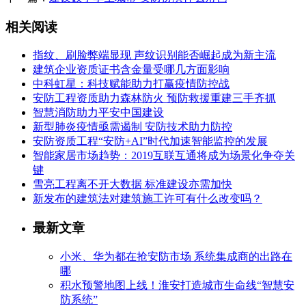
相关阅读
指纹、刷脸弊端显现 声纹识别能否崛起成为新主流
建筑企业资质证书含金量受哪几方面影响
中科虹星：科技赋能助力打赢疫情防控战
安防工程资质助力森林防火 预防救援重建三手齐抓
智慧消防助力平安中国建设
新型肺炎疫情亟需遏制 安防技术助力防控
安防资质工程“安防+AI”时代加速智能监控的发展
智能家居市场趋势：2019互联互通将成为场景化争夺关
键
雪亮工程离不开大数据 标准建设亦需加快
新发布的建筑法对建筑施工许可有什么改变吗？
最新文章
小米、华为都在抢安防市场 系统集成商的出路在
哪
积水预警地图上线！淮安打造城市生命线“智慧安
防系统”