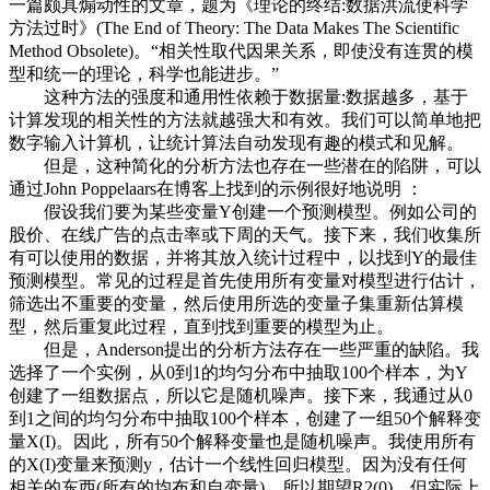
一篇颇具煽动性的文章，题为《理论的终结:数据洪流使科学
方法过时》(The End of Theory: The Data Makes The Scientific
Method Obsolete)。“相关性取代因果关系，即使没有连贯的模
型和统一的理论，科学也能进步。”
这种方法的强度和通用性依赖于数据量:数据越多，基于
计算发现的相关性的方法就越强大和有效。我们可以简单地把
数字输入计算机，让统计算法自动发现有趣的模式和见解。
但是，这种简化的分析方法也存在一些潜在的陷阱，可以
通过John Poppelaars在博客上找到的示例很好地说明 ：
假设我们要为某些变量Y创建一个预测模型。例如公司的
股价、在线广告的点击率或下周的天气。接下来，我们收集所
有可以使用的数据，并将其放入统计过程中，以找到Y的最佳
预测模型。常见的过程是首先使用所有变量对模型进行估计，
筛选出不重要的变量，然后使用所选的变量子集重新估算模
型，然后重复此过程，直到找到重要的模型为止。
但是，Anderson提出的分析方法存在一些严重的缺陷。我
选择了一个实例，从0到1的均匀分布中抽取100个样本，为Y
创建了一组数据点，所以它是随机噪声。接下来，我通过从0
到1之间的均匀分布中抽取100个样本，创建了一组50个解释变
量X(I)。因此，所有50个解释变量也是随机噪声。我使用所有
的X(I)变量来预测y，估计一个线性回归模型。因为没有任何
相关的东西(所有的均布和自变量)，所以期望R2(0)，但实际上