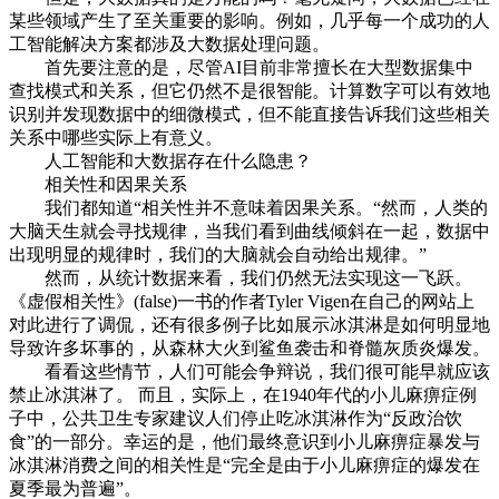
某些领域产生了至关重要的影响。例如，几乎每一个成功的人
工智能解决方案都涉及大数据处理问题。
首先要注意的是，尽管AI目前非常擅长在大型数据集中
查找模式和关系，但它仍然不是很智能。计算数字可以有效地
识别并发现数据中的细微模式，但不能直接告诉我们这些相关
关系中哪些实际上有意义。
人工智能和大数据存在什么隐患？
相关性和因果关系
我们都知道“相关性并不意味着因果关系。“然而，人类的
大脑天生就会寻找规律，当我们看到曲线倾斜在一起，数据中
出现明显的规律时，我们的大脑就会自动给出规律。”
然而，从统计数据来看，我们仍然无法实现这一飞跃。
《虚假相关性》(false)一书的作者Tyler Vigen在自己的网站上
对此进行了调侃，还有很多例子比如展示冰淇淋是如何明显地
导致许多坏事的，从森林大火到鲨鱼袭击和脊髓灰质炎爆发。
看看这些情节，人们可能会争辩说，我们很可能早就应该
禁止冰淇淋了。 而且，实际上，在1940年代的小儿麻痹症例
子中，公共卫生专家建议人们停止吃冰淇淋作为“反政治饮
食”的一部分。幸运的是，他们最终意识到小儿麻痹症暴发与
冰淇淋消费之间的相关性是“完全是由于小儿麻痹症的爆发在
夏季最为普遍”。