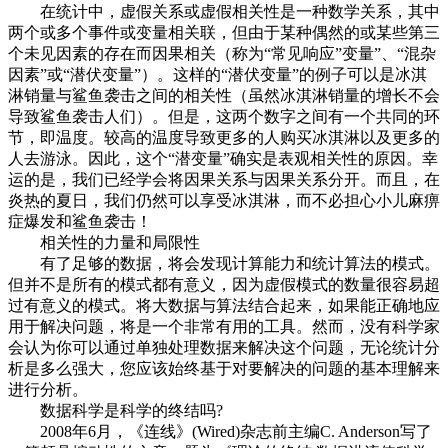
在统计中，虚假关系或虚假相关性是一种数学关系，其中
两个或多个事件或变量相关联，但由于某种偶然的或某些第三
个未见因素的存在而因果相关（称为“常见响应”变量”、“混杂
因素”或“潜伏变量”）。这样的“潜伏变量”的例子可以是冰淇
淋销量与鲨鱼袭击之间的相关性（虽然冰淇淋销量的增长不会
导致鲨鱼袭击人们）。但是，这两个数字之间有一个共同的环
节，即温度。较高的温度导致更多的人购买冰淇淋以及更多的
人去游泳。因此，这个“潜变量”确实是表观相关性的原因。幸
运的是，我们已经学会将因果关系与因果关系分开。而且，在
炎热的夏日，我们仍然可以享受冰淇淋，而不必担心小儿麻痹
症爆发和鲨鱼袭击！
相关性的力量和局限性
有了足够的数据，将会发现计算能力和统计算法的模式。
但并不是所有的模式都有意义，因为虚假模式的数量很容易超
过有意义的模式。将大数据与算法结合起来，如果能正确地应
用于解决问题，将是一个非常有用的工具。然而，没有科学家
会认为你可以通过单独处理数据来解决这个问题，无论统计分
析是多么强大，您应该始终基于对要解决的问题的基本理解来
进行分析。
数据科学是科学的终结吗?
2008年6月，《连线》(Wired)杂志前主编C. Anderson写了