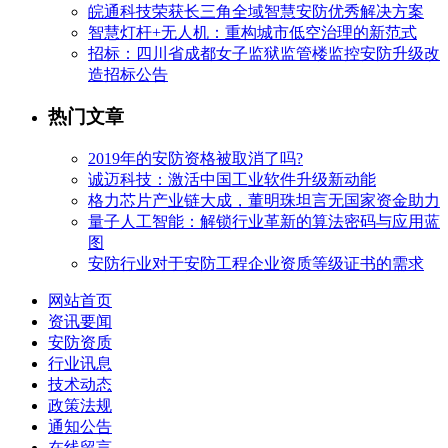
皖通科技荣获长三角全域智慧安防优秀解决方案
智慧灯杆+无人机：重构城市低空治理的新范式
招标：四川省成都女子监狱监管楼监控安防升级改
造招标公告
热门文章
2019年的安防资格被取消了吗?
诚迈科技：激活中国工业软件升级新动能
格力芯片产业链大成，董明珠坦言无国家资金助力
量子人工智能：解锁行业革新的算法密码与应用蓝
图
安防行业对于安防工程企业资质等级证书的需求
网站首页
资讯要闻
安防资质
行业讯息
技术动态
政策法规
通知公告
在线留言