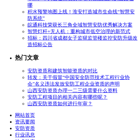
哪
积水预警地图上线！淮安打造城市生命线“智慧安
防系统”
皖通科技荣获长三角全域智慧安防优秀解决方案
智慧灯杆+无人机：重构城市低空治理的新范式
招标：四川省成都女子监狱监管楼监控安防升级改
造招标公告
热门文章
安防资质和建筑智能资质的对比
转发：关于假冒“中国安全防范技术工程行业协
会”名义违法发放安防工程企业资质的声明
山西安防资质办理一二三级需要什么资料
安防工程项目的相关内容有哪些呢？
山西安防资质如何进行年审？
网站首页
资讯要闻
安防资质
行业讯息